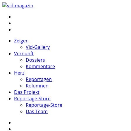
Springe
zum
vid-magazin
Zeigen Sie Vernunft und Herz
Inhalt
Zeigen
Vid-Gallery
Vernunft
Dossiers
Kommentare
Herz
Reportagen
Kolumnen
Das Projekt
Reportage-Store
Reportage-Store
Das Team