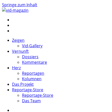
Springe zum Inhalt
vid-magazin
Zeigen Sie Vernunft und Herz
Zeigen
Vid-Gallery
Vernunft
Dossiers
Kommentare
Herz
Reportagen
Kolumnen
Das Projekt
Reportage-Store
Reportage-Store
Das Team