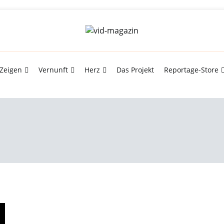
Zeigen Sie Vernunft und Herz
vid-magazin
Zeigen
Vernunft
Herz
Das Projekt
Reportage-Store