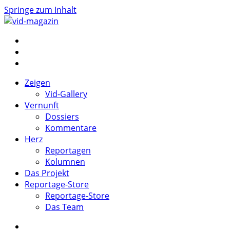
Springe zum Inhalt
vid-magazin
Zeigen Sie Vernunft und Herz
Zeigen
Vid-Gallery
Vernunft
Dossiers
Kommentare
Herz
Reportagen
Kolumnen
Das Projekt
Reportage-Store
Reportage-Store
Das Team